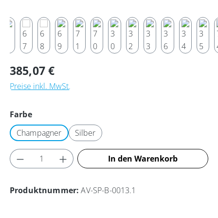
Regulärer Preis:
385,07 €
Preise inkl. MwSt.
auswählen
Farbe
Champagner
Silber
Produkt Anzahl: Gib den gewünschten Wert
In den Warenkorb
Produktnummer:
AV-SP-B-0013.1