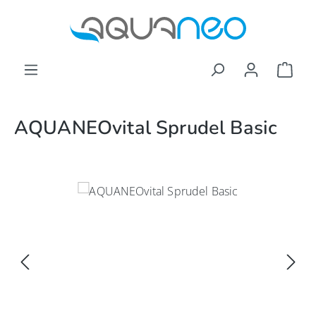
Zum Hauptinhalt springen
Ware
AQUANEOvital Sprudel Basic
Bildergalerie überspringen