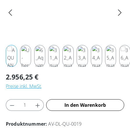
Regulärer Preis:
2.956,25 €
Preise inkl. MwSt.
Produkt Anzahl: Gib den gewünschten Wert
In den Warenkorb
Produktnummer:
AV-DL-QU-0019