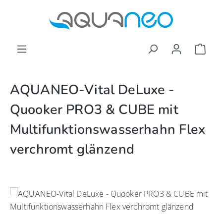
Zum Hauptinhalt springen
Ware
AQUANEO-Vital DeLuxe -
Quooker PRO3 & CUBE mit
Multifunktionswasserhahn Flex
verchromt glänzend
Bildergalerie überspringen